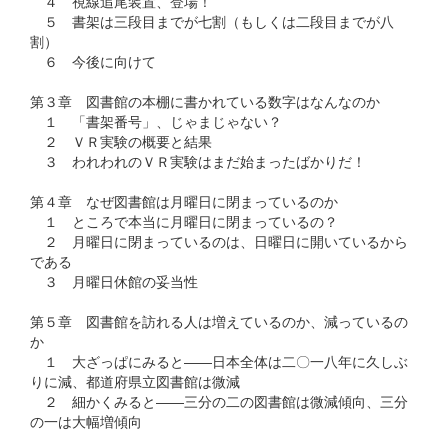
４ 視線追尾装置、登場！
５ 書架は三段目までが七割（もしくは二段目までが八
割）
６ 今後に向けて
第３章 図書館の本棚に書かれている数字はなんなのか
１ 「書架番号」、じゃまじゃない？
２ ＶＲ実験の概要と結果
３ われわれのＶＲ実験はまだ始まったばかりだ！
第４章 なぜ図書館は月曜日に閉まっているのか
１ ところで本当に月曜日に閉まっているの？
２ 月曜日に閉まっているのは、日曜日に開いているから
である
３ 月曜日休館の妥当性
第５章 図書館を訪れる人は増えているのか、減っているの
か
１ 大ざっぱにみると――日本全体は二〇一八年に久しぶ
りに減、都道府県立図書館は微減
２ 細かくみると――三分の二の図書館は微減傾向、三分
の一は大幅増傾向