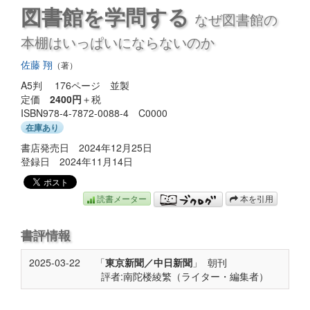
図書館を学問する
なぜ図書館の
本棚はいっぱいにならないのか
佐藤 翔
（著）
A5判 176ページ 並製
定価
2400円
＋税
ISBN978-4-7872-0088-4 C0000
在庫あり
書店発売日 2024年12月25日
登録日 2024年11月14日
読書メーター
本を引用
書評情報
2025-03-22
「
東京新聞／中日新聞
」
朝刊
評者:南陀楼綾繁（ライター・編集者）