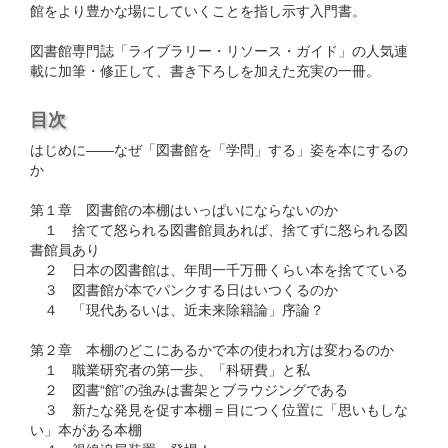
館をより豊かな場にしていくことを指し示す入門書。
図書館専門誌「ライブラリー・リソース・ガイド」の人気連
載に加筆・修正して、書き下ろしを加えた充実の一冊。
目次
はじめに――なぜ「図書館を「学問」する」姿を本にするの
か
第１章 図書館の本棚はいっぱいにならないのか
１ 捨てて怒られる図書館員あれば、捨てずに怒られる図
書館員あり
２ 日本の図書館は、年間一千万冊くらい本を捨てている
３ 図書館が本でパンクする日はいつくるのか
４ 「現代あるいは、近未来除籍論」序論？
第２章 本棚のどこにあるかで本の使われ方は変わるのか
１ 職業研究者の第一歩、「科研費」と私
２ 図書“館”の強みは書架とブラウジングである
３ 新たな発見を促す本棚＝目につく位置に「思いもしな
い」本がある本棚