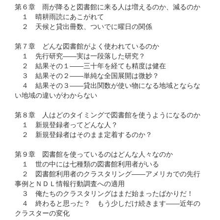
第６章 雨が降ると図書館に来る人は増えるのか、減るのか
１ 晴耕雨読にあこがれて
２ 天候と貸出冊数、ついでに曜日の関係
第７章 どんな図書館がよく使われているのか
１ 先行研究――実は一段落した研究？
２ 結果その１――三十年を経ても精度は健在
３ 結果その２――単純な全国展開は微妙？
４ 結果その３――貸出関数が使い物になる地域とならな
い地域の違いがわからない
第８章 人はどのタイミングで図書館を使うようになるのか
１ 新規登録者ってどんな人？
２ 新規登録者はそのまま定着するのか？
第９章 図書館を使っているのはどんな人々なのか
１ 世の中には七種類の図書館利用者がいる
２ 図書館利用者のクラスタリング――アメリカでの先行
事例とＮＤＬ情報行動調査への適用
３ 俺たちのクラスタリングはまだ始まったばかりだ！
４ 終わると思った？ もう少しだけ続きます――近年の
クラスターの変化