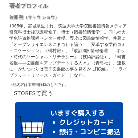
著者プロフィル
佐藤 翔
（サトウ ショウ）
1985年、宮城県生まれ。筑波大学大学院図書館情報メディア
研究科博士後期課程修了。博士（図書館情報学）。同志社大
学免許資格課程センター教授。専攻は図書館情報学。共著に
『オープンサイエンスにまつわる論点――変革する学術コミ
ュニケーション』（樹村房）、『改訂3版 情報倫理――ネッ
ト時代のソーシャル・リテラシー』（技術評論社）、『司書
名鑑――図書館をアップデートする人々』（青弓社）、連載
に「かたつむりは電子図書館の夢を見るか LRG編」（「ライ
ブラリー・リソース・ガイド」）など。
上記内容は本書刊行時のものです。
STORESで買う