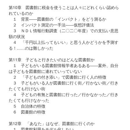
第10章 図書館に税金を使うことは人々にどれくらい認めら
れているのか
１ 背景――図書館の「インパクト」をどう測るか
２ インパクト測定の一手法――仮想評価法
３ ＮＤＬ情報行動調査（二〇二〇年度）での支払い意思
額の状況
４ 「千円以上払ってもいい」と思う人かどうかを予測す
る！……のは難しかった
第11章 子どもと行きたいのはどんな図書館か
１ 子どもがいる図書館情報学者あるある――案外、自分
は子どもを図書館に連れていっていない
２ 「子どもの付き添い」で図書館に行く人の特徴
３ 子どもがいる人が図書館に行く街／行かない街／行き
たくても行けない街
４ 子どもの有無と図書館に行った／行かなかった／行き
たくても行けなかった
５ 自治体の特徴
６ 図書館の特徴
第12章 「あなた」はなぜ、図書館に行くのか
１ 図書館利用をモデル化したい