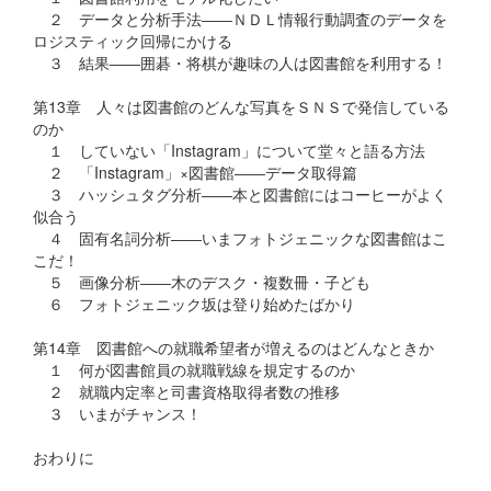
２ データと分析手法――ＮＤＬ情報行動調査のデータを
ロジスティック回帰にかける
３ 結果――囲碁・将棋が趣味の人は図書館を利用する！
第13章 人々は図書館のどんな写真をＳＮＳで発信している
のか
１ していない「Instagram」について堂々と語る方法
２ 「Instagram」×図書館――データ取得篇
３ ハッシュタグ分析――本と図書館にはコーヒーがよく
似合う
４ 固有名詞分析――いまフォトジェニックな図書館はこ
こだ！
５ 画像分析――木のデスク・複数冊・子ども
６ フォトジェニック坂は登り始めたばかり
第14章 図書館への就職希望者が増えるのはどんなときか
１ 何が図書館員の就職戦線を規定するのか
２ 就職内定率と司書資格取得者数の推移
３ いまがチャンス！
おわりに