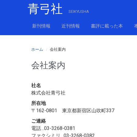
青弓社
SEIKYUSHA
新刊情報
近刊情報
書評に載った本
ホーム
会社案内
会社案内
社名
株式会社青弓社
所在地
〒162-0801 東京都新宿区山吹町337
ご連絡
電話…03-3268-0381
ファクシミリ…03-3268-0382