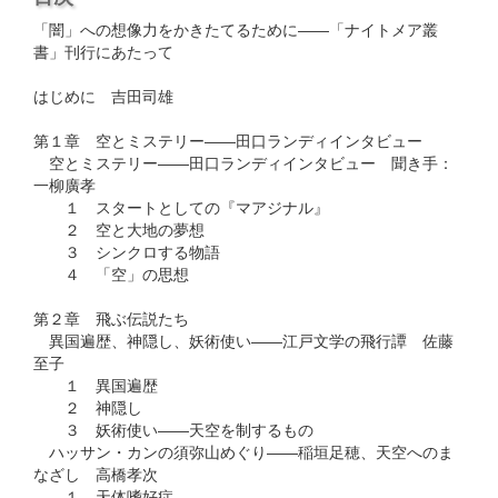
「闇」への想像力をかきたてるために――「ナイトメア叢
書」刊行にあたって
はじめに 吉田司雄
第１章 空とミステリー――田口ランディインタビュー
空とミステリー――田口ランディインタビュー 聞き手：
一柳廣孝
１ スタートとしての『マアジナル』
２ 空と大地の夢想
３ シンクロする物語
４ 「空」の思想
第２章 飛ぶ伝説たち
異国遍歴、神隠し、妖術使い――江戸文学の飛行譚 佐藤
至子
１ 異国遍歴
２ 神隠し
３ 妖術使い――天空を制するもの
ハッサン・カンの須弥山めぐり――稲垣足穂、天空へのま
なざし 高橋孝次
１ 天体嗜好症