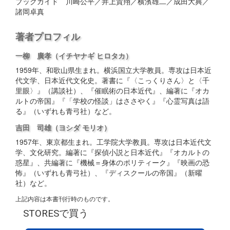
ブックガイド 川崎公平／井上貴翔／横濱雄二／成田大典／
諸岡卓真
著者プロフィル
一柳 廣孝
（イチヤナギ ヒロタカ）
1959年、和歌山県生まれ。横浜国立大学教員。専攻は日本近
代文学、日本近代文化史。著書に『〈こっくりさん〉と〈千
里眼〉』（講談社）、『催眠術の日本近代』、編著に『オカ
ルトの帝国』『「学校の怪談」はささやく』『心霊写真は語
る』（いずれも青弓社）など。
吉田 司雄
（ヨシダ モリオ）
1957年、東京都生まれ。工学院大学教員。専攻は日本近代文
学、文化研究。編著に『探偵小説と日本近代』『オカルトの
惑星』、共編著に『機械＝身体のポリティーク』『映画の恐
怖』（いずれも青弓社）、『ディスクールの帝国』（新曜
社）など。
上記内容は本書刊行時のものです。
STORESで買う