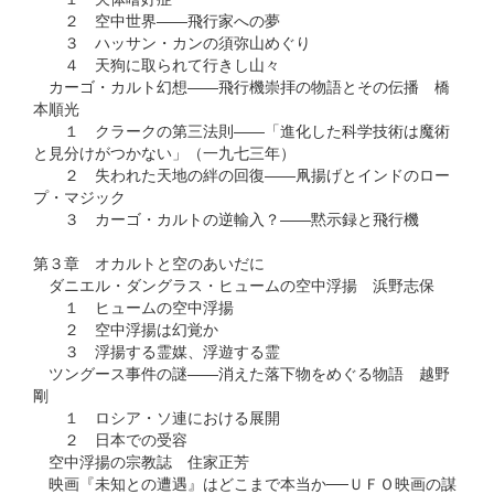
２ 空中世界――飛行家への夢
３ ハッサン・カンの須弥山めぐり
４ 天狗に取られて行きし山々
カーゴ・カルト幻想――飛行機崇拝の物語とその伝播 橋
本順光
１ クラークの第三法則――「進化した科学技術は魔術
と見分けがつかない」（一九七三年）
２ 失われた天地の絆の回復――凧揚げとインドのロー
プ・マジック
３ カーゴ・カルトの逆輸入？――黙示録と飛行機
第３章 オカルトと空のあいだに
ダニエル・ダングラス・ヒュームの空中浮揚 浜野志保
１ ヒュームの空中浮揚
２ 空中浮揚は幻覚か
３ 浮揚する霊媒、浮遊する霊
ツングース事件の謎――消えた落下物をめぐる物語 越野
剛
１ ロシア・ソ連における展開
２ 日本での受容
空中浮揚の宗教誌 住家正芳
映画『未知との遭遇』はどこまで本当か──ＵＦＯ映画の謀