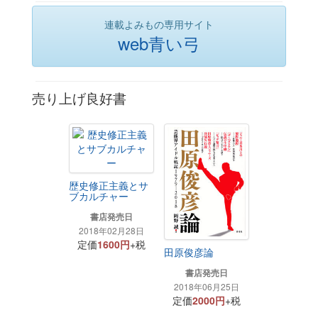
連載よみもの専用サイト
web青い弓
売り上げ良好書
歴史修正主義とサ
ブカルチャー
書店発売日
2018年02月28日
定価
1600円
+税
田原俊彦論
書店発売日
2018年06月25日
定価
2000円
+税