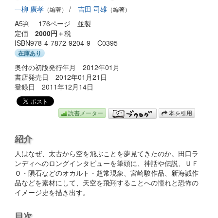
一柳 廣孝
/
吉田 司雄
（編著）
（編著）
A5判 176ページ 並製
定価
2000円
＋税
ISBN978-4-7872-9204-9 C0395
在庫あり
奥付の初版発行年月 2012年01月
書店発売日 2012年01月21日
登録日 2011年12月14日
読書メーター
本を引用
紹介
人はなぜ、太古から空を飛ぶことを夢見てきたのか。田口ラ
ンディへのロングインタビューを筆頭に、神話や伝説、ＵＦ
Ｏ・隕石などのオカルト・超常現象、宮崎駿作品、新海誠作
品などを素材にして、天空を飛翔することへの憧れと恐怖の
イメージ史を描き出す。
目次