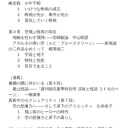
略史観 小中千昭
１ いびつな映画の成立
２ 映画が先か、事件が先か
３ 退化していく映画
第４章 空飛ぶ怪異の現在
地軸を狂わす飛翔――宮崎駿論 中山昭彦
アガルタの青い空（ルビ：ブルースクリーン）――新海誠
の二作品をめぐって 横濱雄二
１ 宇宙と地下
２ 卵殻と投影
３ 盲目であること
［連載］
書棚の隅に何かいる（第５回）
夏は怪談――「週刊朝日夏季特別号 涼味と怪談 コドモのペ
ージ」 一柳廣孝
真夜中のセクシュアリティ（第７回）
空の想像力へ――そして床下のアリエッティ 久米依子
１ 飛ぶ前のヒーローの時代
２ 空の想像力と床下の暮らし