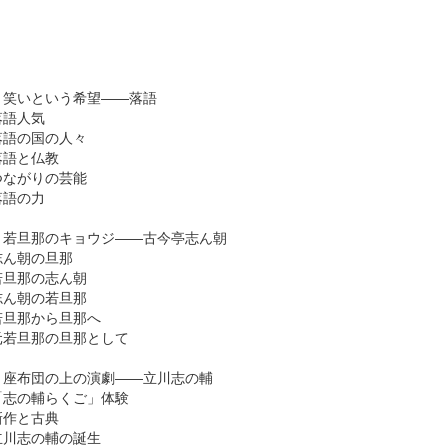
き
 笑いという希望――落語
語人気
語の国の人々
語と仏教
ながりの芸能
語の力
 若旦那のキョウジ――古今亭志ん朝
ん朝の旦那
旦那の志ん朝
ん朝の若旦那
旦那から旦那へ
若旦那の旦那として
 座布団の上の演劇――立川志の輔
志の輔らくご」体験
作と古典
川志の輔の誕生