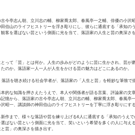
の古今亭志ん朝、立川志の輔、柳家喬太郎、春風亭一之輔、俳優の小沢
神田伯山のライフヒストリーを浮き彫りにし、彼らに通底する「承知の
＝観客を選ばない芸という側面に光を当て、落語家の人生と芸の奥深さ
にとって「芸」とは何か。人生の歩みがどのように芸に生かされ、芸が
きたのか。落語家一人一人が人生をかける芸の魅力はどこにあるのか。
間、落語を聴き続ける社会学者が、落語家の「人生と芸」を軽妙な筆致で
基本的な知識を押さえたうえで、本人や関係者が語る言葉、評論家の文
の記憶から、落語家の古今亭志ん朝、立川志の輔、柳家喬太郎、春風亭
小沢昭一、講談師の神田伯山のライフヒストリーを丁寧に浮き彫りにす
ら新作まで、様々な落語や芸を練り上げる6人に通底する「承知のうえで
を選ばない芸という側面に光を当て、笑いという希望を多くの人に与え
生と芸」の奥深さを描き出す。