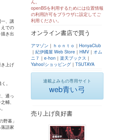
ん。
openBSを利用するためには位置情報
の利用許可をブラウザに設定してご
利用ください。
昭一、講
うえでの
オンライン書店で買う
を描き出
アマゾン
｜
ｈｏｎｔｏ
｜
HonyaClub
｜
紀伊國屋 Web Store
｜
HMV
｜
オム
ニ７
｜
e-hon
｜
楽天ブックス
｜
Yahoo!ショッピング
｜
TSUTAYA
磨き上げ
連載よみもの専用サイト
描く。
web青い弓
章、通っ
一之輔、
る。
売り上げ良好書
の野暮」
る落語家