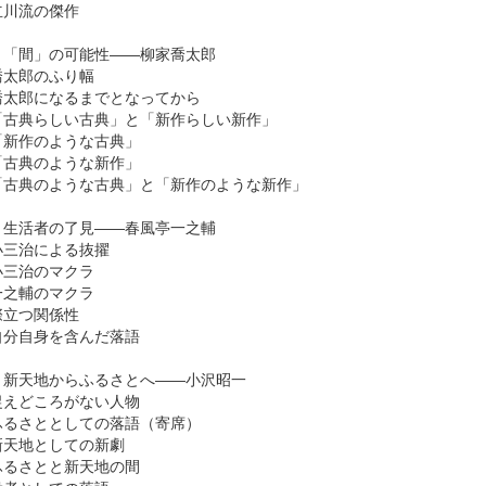
川流の傑作
 「間」の可能性――柳家喬太郎
太郎のふり幅
太郎になるまでとなってから
古典らしい古典」と「新作らしい新作」
新作のような古典」
古典のような新作」
古典のような古典」と「新作のような新作」
 生活者の了見――春風亭一之輔
三治による抜擢
三治のマクラ
之輔のマクラ
立つ関係性
分自身を含んだ落語
 新天地からふるさとへ――小沢昭一
えどころがない人物
るさととしての落語（寄席）
天地としての新劇
るさとと新天地の間