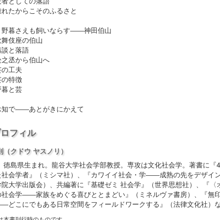
者としての落語
れたからこそのふるさと
 野暮さえも飼いならす――神田伯山
舞伎座の伯山
談と落語
之丞から伯山へ
の工夫
の特徴
暮と芸
承知で――あとがきにかえて
プロフィル
則
（クドウ ヤスノリ）
年、徳島県生まれ。龍谷大学社会学部教授。専攻は文化社会学。著書に『4
た社会学者』（ミシマ社）、『カワイイ社会・学――成熟の先をデザイ
学院大学出版会）、共編著に『基礎ゼミ 社会学』（世界思想社）、『〈
の社会学――家族をめぐる喜びととまどい』（ミネルヴァ書房）、『無
――どこにでもある日常空間をフィールドワークする』（法律文化社）
は本書刊行時のものです。