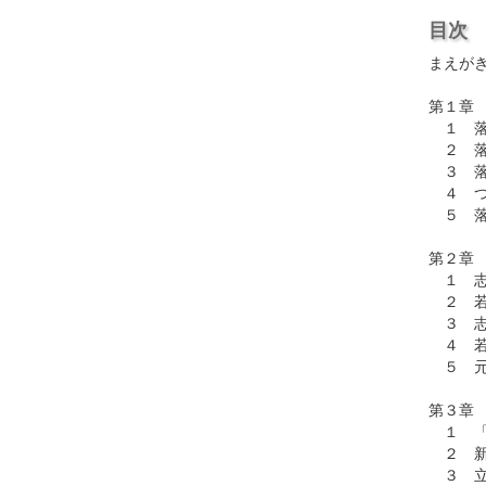
目次
まえが
第１章
１ 落
２ 落
３ 落
４ つ
５ 落
第２章
１ 志
２ 若
３ 志
４ 若
５ 元
第３章
１ 「
２ 新
３ 立