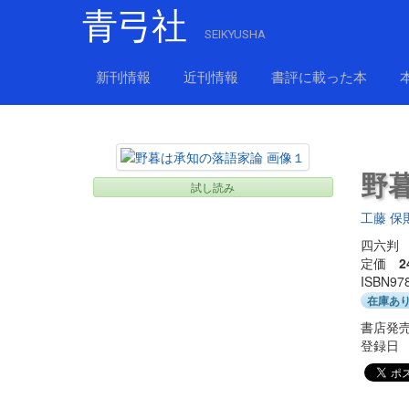
青弓社
SEIKYUSHA
新刊情報
近刊情報
書評に載った本
野
試し読み
工藤 保
四六判 
定価
2
ISBN97
在庫あ
書店発売
登録日 