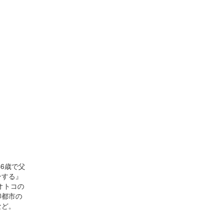
6歳で父
ンする』
オトコの
印都市の
など。