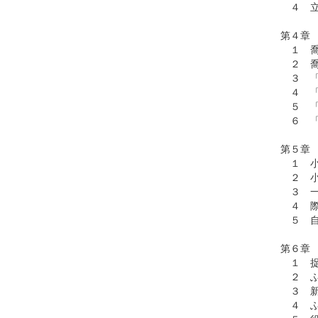
４ 立
第４章
１ 喬
２ 喬
３ 「
４ 「
５ 「
６ 「
第５章
１ 小
２ 小
３ 一
４ 際
５ 自
第６章
１ 捉
２ ふ
３ 新
４ ふ