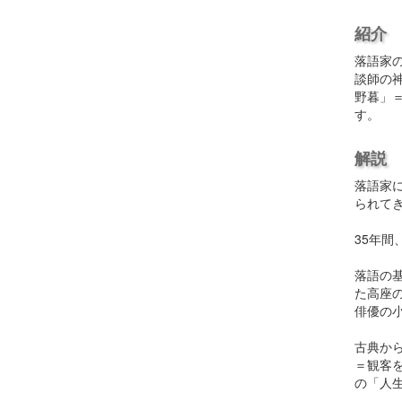
紹介
落語家
談師の
野暮」
す。
解説
落語家
られて
35年
落語の
た高座
俳優の
古典か
＝観客
の「人