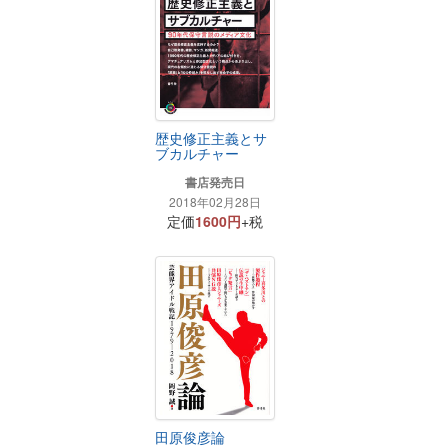
歴史修正主義とサ
ブカルチャー
書店発売日
2018年02月28日
定価
1600円
+税
田原俊彦論