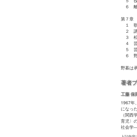
５ 役
６ 離
第７章
１ 歌
２ 講
３ 松
４ 芸
５ 芸
６ 野
野暮は
著者
工藤 保
1967
になっ
（関西
育児〉
社会学
上記内容