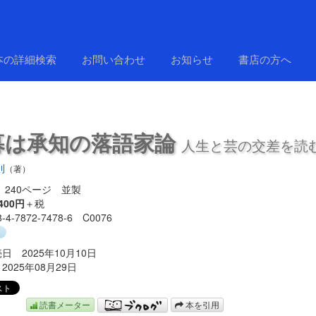
本の詳細検索
お問い合わせ
お知らせ
書店の方へ
暮は承知の落語家論
人生と芸の交差を読
則
（著）
240ページ 並製
400円
＋税
8-4-7872-7478-6 C0076
り
日 2025年10月10日
2025年08月29日
読書メーター
本を引用