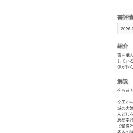
書評
2026-
紹介
宙を飛
してい
像が作
解説
今も昔
全国か
城の大
んどし
悪徳奉
で猫像
各地の