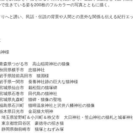
かで生きている姿を200枚のフルカラーの写真とともに描く。
ぐりへと誘い、民話・伝説の背景や人間との意外な関係も伝える紀行エ
に
猫神様
 青森県つがる市 高山稲荷神社の猫像
 秋田県横手市 忠猫神社
 岩手県陸前高田市 猫淵様
 岩手県一関市 蚕養神社跡の巨大な猫神様
 宮城県仙台市 栽松院の猫塚碑
 宮城県石巻市 田代島の猫神社
 宮城県丸森町 猫碑・猫像の聖地
 福島県石川町 猫啼温泉神社と沢井八幡神社の猫像
 栃木県日光市 金花猫大明神
話 埼玉県皆野町＆小川町＆秩父市 大日神社・笠山神社の猫札と城峯神
話 東京都世田谷区 豪徳寺の招き猫
話 静岡県御前崎市 猫塚とねずみ塚