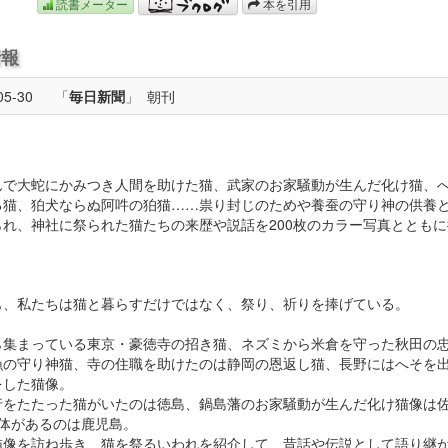
読書メーター
本を引用
情報
05-30
「
毎日新聞
」
朝刊
んで大蛇にかみつき人間を助けた猫、武家のお家騒動が生んだ化け猫、
る猫、狛犬ならぬ阿吽の狛猫……祟り封じのためや養蚕の守り神の供養
られ、神社に祭られた猫たちの来歴や説話を200枚のカラー写真とともに
も、私たちは猫と暮らすだけではなく、祭り、祈りを捧げている。
ら集まっている東京・豪徳寺の招き猫、ネズミから米倉を守った秋田の
漁の守り神猫、寺の住職を助けたのは静岡の恩返し猫、長野にはへそを
をした猫像。
行をたたった猫がいたのは徳島、鍋島藩のお家騒動が生んだ化け猫像は
2体があるのは鹿児島。
猫像を訪ね歩き、猫を祭るいわれを紹介して、昔話や伝説として語り継