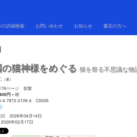
本の詳細検索
お問い合わせ
お知らせ
書店の方へ
国の猫神様をめぐる
猫を祭る不思議な物
二
（著）
176ページ 並製
400円
＋税
8-4-7872-2109-4 C0026
り
日 2026年04月14日
2026年02月17日