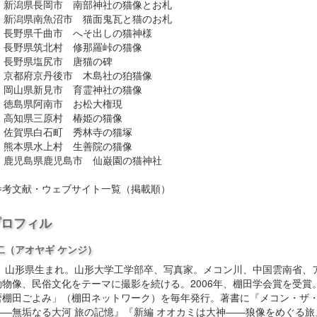
話 新潟県長岡市 南部神社の猫像とお札
話 新潟県南魚沼市 猫面鬼瓦と猫のお札
話 長野県千曲市 へそ出しの猫神様
 長野県筑北村 修那羅峠の猫像
 長野県塩尻市 唐猫の碑
話 京都府京丹後市 木島社の狛猫像
 岡山県新見市 育霊神社の猫像
 徳島県阿南市 お松大権現
 高知県三原村 椿姫の猫像
 佐賀県白石町 秀林寺の猫塚
 熊本県水上村 生善院の猫像
話 鹿児島県鹿児島市 仙巌園の猫神社
参考文献・ウェブサイト一覧（掲載順）
プロフィル
二
（アオヤギ ケンジ）
8年、山形県生まれ。山形大学工学部卒、写真家。メコン川、中国雲南省、
物像、民俗文化をテーマに撮影を続ける。2006年、棚田学会賞を受賞。
暦棚田ごよみ」（棚田ネットワーク）を毎年発行。著書に『メコン・ザ
――無垢なる大河 旅の記憶』『新編 オオカミは大神――狼像をめぐる旅