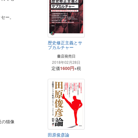
ッセー。
歴史修正主義とサ
ブカルチャー
書店発売日
2018年02月28日
定価
1600円
+税
社の猫像
田原俊彦論