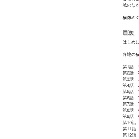
域のな
猫像め
目次
はじめ
各地の
第1話
第2話
第3話
第4話
第5話
第6話
第7話
第8話
第9話
第10
第11
第12