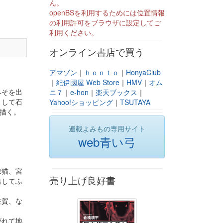
ん。
openBSを利用するためには位置情報
の利用許可をブラウザに設定してご
利用ください。
オンライン書店で買う
アマゾン
｜
ｈｏｎｔｏ
｜
HonyaClub
｜
紀伊國屋 Web Store
｜
HMV
｜
オム
へそを出
ニ７
｜
e-hon
｜
楽天ブックス
｜
として石
Yahoo!ショッピング
｜
TSUTAYA
描く。
連載よみもの専用サイト
web青い弓
忠猫、宮
売り上げ良好書
出してふ
佐賀、な
がれて地