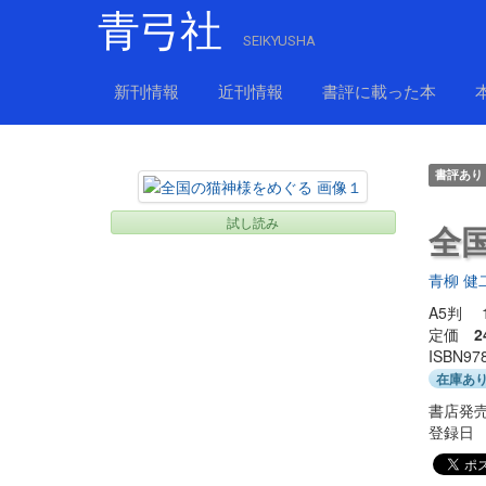
青弓社
SEIKYUSHA
新刊情報
近刊情報
書評に載った本
書評あり
試し読み
全
青柳 健
A5判 
定価
2
ISBN97
在庫あ
書店発売
登録日 