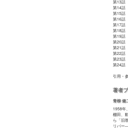
第13
第14
第15
第16話
第17話
第18
第19話
第20話
第21話
第22話
第23話
第24
引用・
著者
青柳 健
195
棚田、動
ら「旧
リバー