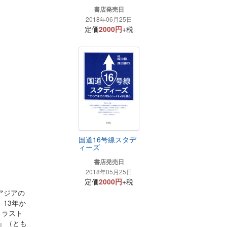
書店発売日
2018年06月25日
定価
2000円
+税
国道16号線スタデ
ィーズ
書店発売日
2018年05月25日
定価
2000円
+税
アジアの
13年か
・ラスト
』（とも