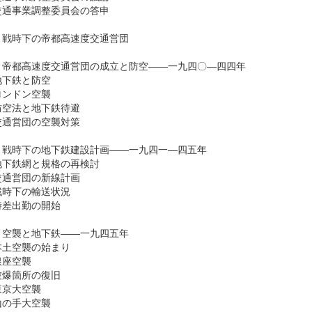
通事業調整委員会の答申
 戦時下の帝都高速度交通営団
 帝都高速度交通営団の成立と防空――一九四〇―四四年
下鉄と防空
ンドン空襲
空法と地下鉄待避
通営団の空襲対策
 戦時下の地下鉄建設計画――一九四一―四五年
下鉄網と規格の再検討
通営団の新線計画
時下の輸送状況
差出勤の開始
 空襲と地下鉄――一九四五年
土空襲の始まり
座空襲
爆箇所の復旧
京大空襲
の手大空襲