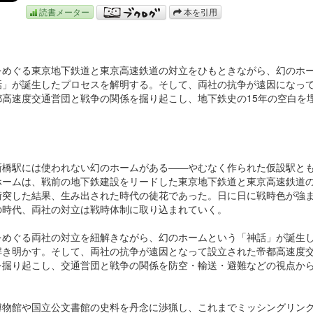
読書メーター
本を引用
をめぐる東京地下鉄道と東京高速鉄道の対立をひもときながら、幻のホ
話」が誕生したプロセスを解明する。そして、両社の抗争が遠因になっ
都高速度交通営団と戦争の関係を掘り起こし、地下鉄史の15年の空白を
新橋駅には使われない幻のホームがある――やむなく作られた仮設駅と
ホームは、戦前の地下鉄建設をリードした東京地下鉄道と東京高速鉄道
衝突した結果、生み出された時代の徒花であった。日に日に戦時色が強
の時代、両社の対立は戦時体制に取り込まれていく。
をめぐる両社の対立を紐解きながら、幻のホームという「神話」が誕生
解き明かす。そして、両社の抗争が遠因となって設立された帝都高速度
を掘り起こし、交通営団と戦争の関係を防空・輸送・避難などの視点か
博物館や国立公文書館の史料を丹念に渉猟し、これまでミッシングリン