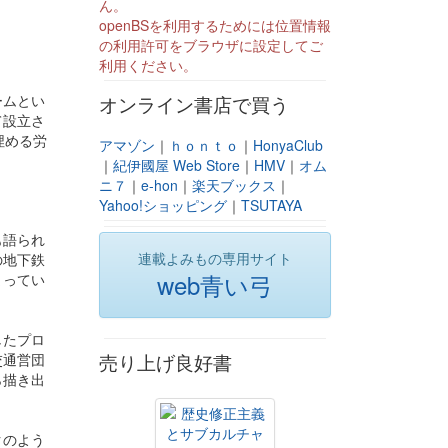
ん。
openBSを利用するためには位置情報
の利用許可をブラウザに設定してご
利用ください。
ームとい
オンライン書店で買う
て設立さ
埋める労
アマゾン
｜
ｈｏｎｔｏ
｜
HonyaClub
｜
紀伊國屋 Web Store
｜
HMV
｜
オム
ニ７
｜
e-hon
｜
楽天ブックス
｜
Yahoo!ショッピング
｜
TSUTAYA
も語られ
連載よみもの専用サイト
の地下鉄
web青い弓
まってい
したプロ
交通営団
売り上げ良好書
ら描き出
クのよう