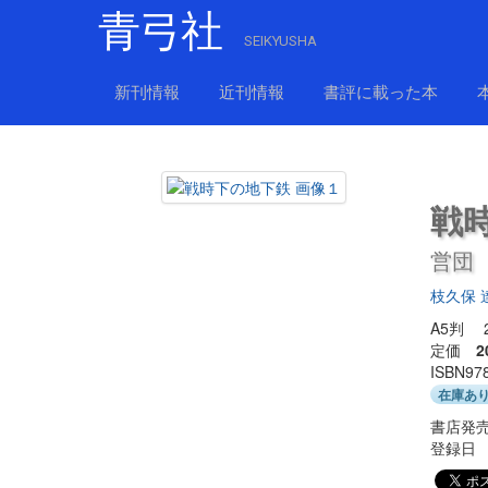
青弓社
SEIKYUSHA
新刊情報
近刊情報
書評に載った本
戦
営団
枝久保 
A5判 
定価
2
ISBN97
在庫あ
書店発売
登録日 