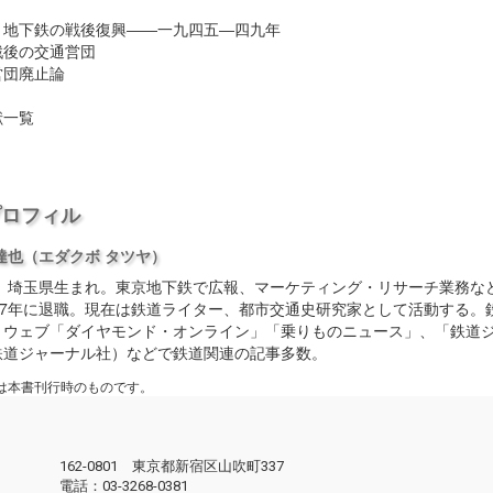
 地下鉄の戦後復興――一九四五―四九年
後の交通営団
団廃止論
献一覧
き
プロフィル
達也
（エダクボ タツヤ）
2年、埼玉県生まれ。東京地下鉄で広報、マーケティング・リサーチ業務な
017年に退職。現在は鉄道ライター、都市交通史研究家として活動する。
。ウェブ「ダイヤモンド・オンライン」「乗りものニュース」、「鉄道
鉄道ジャーナル社）などで鉄道関連の記事多数。
は本書刊行時のものです。
162-0801 東京都新宿区山吹町337
電話：03-3268-0381