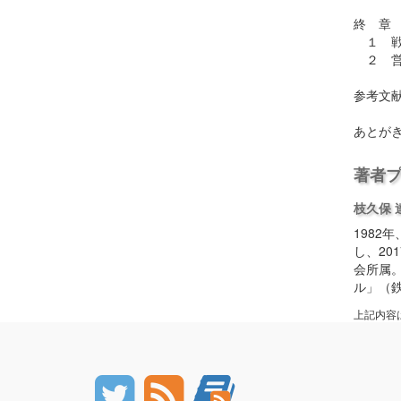
終 章
１ 戦
２ 営
参考文
あとが
著者
枝久保 
198
し、2
会所属
ル」（
上記内容