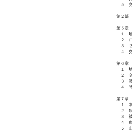
５ 交
第２部
第５章
１ 地
２ ロ
３ 防
４ 交
第６章
１ 地
２ 交
３ 戦
４ 時
第７章
１ 本
２ 銀
３ 被
４ 東
５ 山