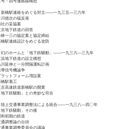
号・四号連絡線構想
 新橋駅連絡をめぐる対立――一九三五―三六年
川徳次の猛反発
社の妥協案
京地下鉄道の回答
林一三の協定案と協定締結
橋駅連絡設計をめぐる攻防
 幻のホームと「地下鉄騒動」――一九三六―三九年
浜地下鉄道の設立構想
川延伸と一分間隔運転計画
導信号機論争
ラットフォーム増設案
橋駅着工
京高速鉄道新橋駅の開業
地下鉄騒動」との奇妙な符合
 陸上交通事業調整法による統合――一九三八―四〇年
地下鉄騒動」その後
和初期の鉄道
通調整論の台頭
通事業調整委員会の議論