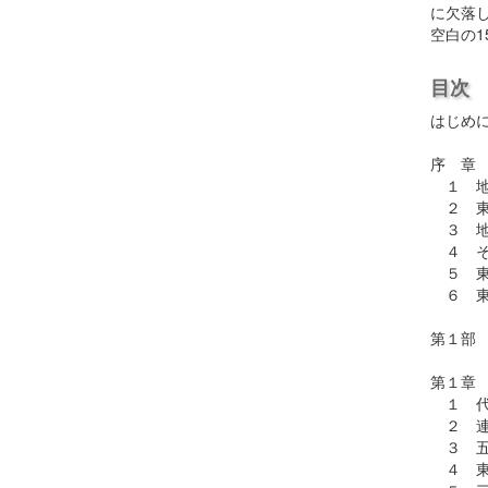
に欠落し
空白の
目次
はじめ
序 章
１ 地
２ 東
３ 地
４ そ
５ 東
６ 東
第１部
第１章
１ 代
２ 連
３ 五
４ 東