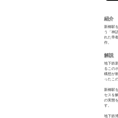
紹介
新橋駅
う「神
れた帝
作。
解説
地下鉄
るこの
構想が
ったこ
新橋駅
セスを
の実態
す。
地下鉄