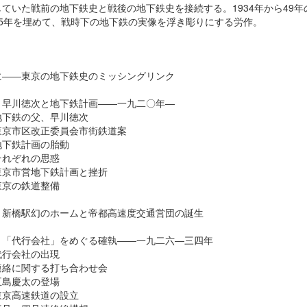
ていた戦前の地下鉄史と戦後の地下鉄史を接続する。1934年から49年
15年を埋めて、戦時下の地下鉄の実像を浮き彫りにする労作。
に――東京の地下鉄史のミッシングリンク
 早川徳次と地下鉄計画――一九二〇年―
下鉄の父、早川徳次
京市区改正委員会市街鉄道案
下鉄計画の胎動
れぞれの思惑
京市営地下鉄計画と挫折
京の鉄道整備
 新橋駅幻のホームと帝都高速度交通営団の誕生
 「代行会社」をめぐる確執――一九二六―三四年
行会社の出現
絡に関する打ち合わせ会
島慶太の登場
京高速鉄道の設立