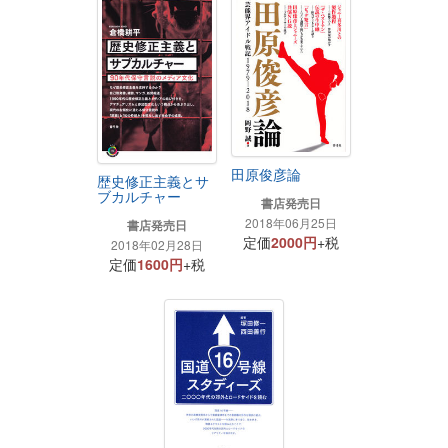
田原俊彦論
歴史修正主義とサ
ブカルチャー
書店発売日
2018年06月25日
書店発売日
定価
2000円
+税
2018年02月28日
定価
1600円
+税