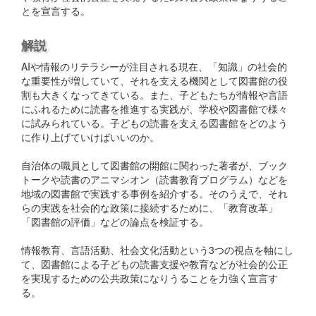
とを宣言する。
解説
AIや情報のリテラシーが注目される現在、「知識」の社会的
な重要性が増していて、それを支える機関として図書館の役
割も大きくなってきている。また、子どもたちが情報や言語
にふれるために読書を推進する実践が、学校や図書館で様々
に試みられている。子どもの読書を支える図書館をどのよう
に作り上げていけばいいのか。
自治体の職員として図書館の開館に関わった著者が、ブック
トークや読書のアニマシオン（読書教育プログラム）などを
地域の図書館で実践する事例を紹介する。そのうえで、それ
らの実践を社会的な政策に接続するために、「教育改革」
「図書館の評価」などの論点を検証する。
情報教育、言語活動、社会文化活動という3つの視点を軸にし
て、図書館による子どもの読書支援や教育などが社会的公正
を実現するための公共政策になりうることを力強く宣言す
る。