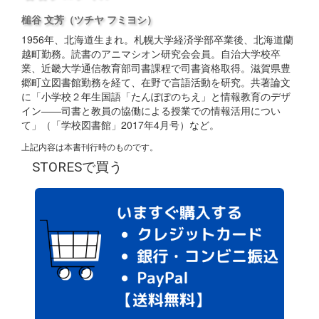
槌谷 文芳
（ツチヤ フミヨシ）
1956年、北海道生まれ。札幌大学経済学部卒業後、北海道蘭
越町勤務。読書のアニマシオン研究会会員。自治大学校卒
業、近畿大学通信教育部司書課程で司書資格取得。滋賀県豊
郷町立図書館勤務を経て、在野で言語活動を研究。共著論文
に「小学校２年生国語「たんぽぽのちえ」と情報教育のデザ
イン――司書と教員の協働による授業での情報活用につい
て」（「学校図書館」2017年4月号）など。
上記内容は本書刊行時のものです。
STORESで買う