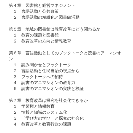
第４章 図書館と経営マネジメント
１ 言語活動と公共政策
２ 言語活動の精緻化と図書館活動
第５章 地域の図書館は教育改革にどう関わるか
１ 教育の課題と図書館
２ 教育改革の方向と情報教育
第６章 言語活動としてのブックトークと読書のアニマシオ
ン
１ 読み聞かせとブックトーク
２ 言語活動と住民自治の視点から
３ ブックトークへの招待
４ 読書のアニマシオンの教育力
５ 読書のアニマシオンの実践と検証
第７章 教育改革は探究を社会化できるか
１ 学習権と情報教育
２ 情報と知識のシステム化
３ 「学び方の学び」と探究の社会化
４ 教育改革と教育行政の課題