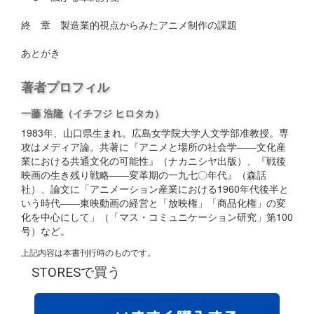
終 章 製造業的視点からみたアニメ制作の課題
あとがき
著者プロフィル
一藤 浩隆
（イチフジ ヒロタカ）
1983年、山口県生まれ。広島女学院大学人文学部准教授。専
攻はメディア論。共著に『アニメと場所の社会学――文化産
業における共通文化の可能性』（ナカニシヤ出版）、『戦後
映画の生き残り戦略――変革期の一九七〇年代』（森話
社）、論文に「アニメーション産業における1960年代後半と
いう時代――東映動画の経営と「放映権」「商品化権」の変
化を中心にして」（「マス・コミュニケーション研究」第100
号）など。
上記内容は本書刊行時のものです。
STORESで買う