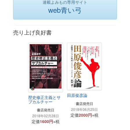
連載よみもの専用サイト
web青い弓
売り上げ良好書
田原俊彦論
歴史修正主義とサ
ブカルチャー
書店発売日
2018年06月25日
書店発売日
定価
2000円
+税
2018年02月28日
定価
1600円
+税