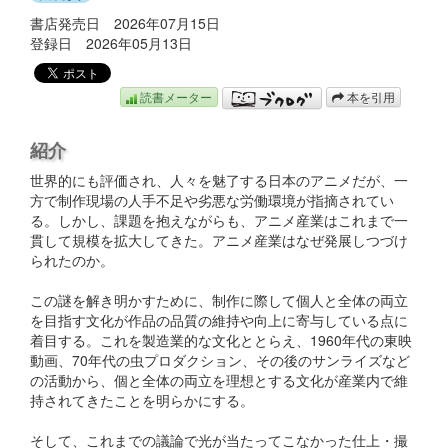
書店発売日 2026年07月15日
登録日 2026年05月13日
読書メーター
本を引用
紹介
世界的にも評価され、人々を魅了する日本のアニメだが、一
方で制作現場の人手不足や劣悪な労働環境が指摘されてい
る。しかし、課題を抱えながらも、アニメ産業はこれまで一
貫して規模を拡大してきた。アニメ産業はなぜ発展しつづけ
られたのか。
この謎を解き明かすために、制作に際して個人と全体の両立
を目指す文化が作品の品質の維持や向上に寄与している点に
着目する。これを製造業的な文化ととらえ、1960年代の東映
動画、70年代の虫プロダクション、その後のサンライズなど
の活動から、個と全体の両立を理想とする文化が産業内で維
持されてきたことを明らかにする。
そして、これまでの議論で光が当たってこなかった仕上・撮