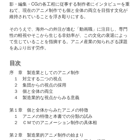
影・編集・CGの各工程に従事する制作者にインタビューを重
ねて、現在のアニメ制作でも個と全体の両立を目指す文化が
維持されていることを浮き彫りにする。
そのうえで、海外への外注が進む「動画職」に注目し、専門
性の軽視やそこから生じる非効率が、この文化の衰退によっ
て生じていることを指摘する。アニメ産業の知られざる課題
をあぶり出す労作。
目次
序 章 製造業としてのアニメ制作
１ 対立する二つの視点
２ 集団からの視点の採用
３ 個と全体の両立
４ 製造業的な視点からみる意義
第１章 個と全体からみたアニメの特徴
１ アニメの特徴と本書での分類の試み
２ ＣＭでのアニメーション制作の具体相
第２章 製造業的アニメ制作の始まり