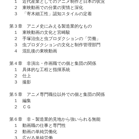
１ 近代産業としてのアニメ制作と日本の状況
２ 東映動画での分業の実情と深化
３ 「寄木細工性」認知スタイルの定着
第３章 アニメ史にみえる製造業的なもの
１ 東映動画の文化と宮崎駿
２ 手塚治虫と虫プロダクションの「労働」
３ 虫プロダクションの文化と制作管理部門
４ 混乱後の東映動画
第４章 非演出・作画職での個と集団の関係
１ 具体的な工程と指揮系統
２ 仕上
３ 撮影
第５章 アニメ専門職位以外での個と集団の関係
１ 編集
２ ＣＧ
第６章 非－製造業的見地から強いられる無能
１ 動画職の仕事と専門性
２ 動画の単純労働化
３ 広がる単純労働