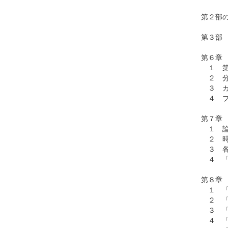
第２部
第３部
第６章
１ 第
２ 分
３ カ
４ プ
第７章
１ 論
２ 時
３ 各
４ 「
第８章
１ 「
２ 「
３ 「
４ 「