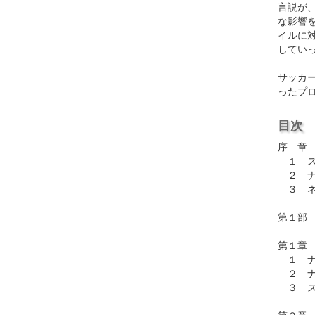
言説が
な影響
イルに
してい
サッカ
ったプ
目次
序 章
１ ス
２ ナ
３ ネ
第１部
第１章
１ ナ
２ ナ
３ ス
第２章