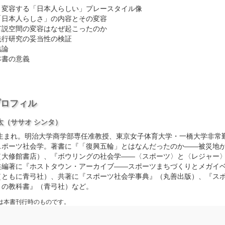
 変容する「日本人らしい」プレースタイル像
日本人らしさ」の内容とその変容
説空間の変容はなぜ起こったのか
行研究の妥当性の検証
論
書の意義
き
プロフィル
太
（ササオ シンタ）
1年生まれ。明治大学商学部専任准教授、東京女子体育大学・一橋大学非常
スポーツ社会学。著書に『「復興五輪」とはなんだったのか――被災地
（大修館書店）、『ボウリングの社会学――〈スポーツ〉と〈レジャー
共編著に『ホストタウン・アーカイブ――スポーツまちづくりとメガイ
（ともに青弓社）、共著に『スポーツ社会学事典』（丸善出版）、『ス
りの教科書』（青弓社）など。
は本書刊行時のものです。