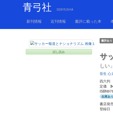
青弓社
SEIKYUSHA
新刊情報
近刊情報
書評に載った本
書評あり
試し読み
サ
しい
笹生 心
四六判 
定価
3
ISBN97
在庫あ
書店発売
登録日 