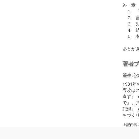
終 章
１ 「
２ 言
３ 先
４ 結
５ 本
あとが
著者
笹生 心
198
専攻は
直す』
で』、
記録』
ちづく
上記内容