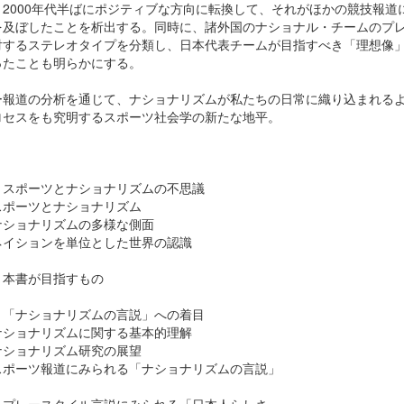
、2000年代半ばにポジティブな方向に転換して、それがほかの競技報道
を及ぼしたことを析出する。同時に、諸外国のナショナル・チームのプ
対するステレオタイプを分類し、日本代表チームが目指すべき「理想像
ったことも明らかにする。
ー報道の分析を通じて、ナショナリズムが私たちの日常に織り込まれる
ロセスをも究明するスポーツ社会学の新たな地平。
 スポーツとナショナリズムの不思議
ポーツとナショナリズム
ショナリズムの多様な側面
イションを単位とした世界の認識
 本書が目指すもの
 「ナショナリズムの言説」への着目
ショナリズムに関する基本的理解
ショナリズム研究の展望
ポーツ報道にみられる「ナショナリズムの言説」
 プレースタイル言説にみられる「日本人らしさ」