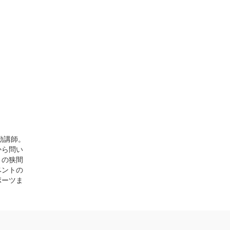
勤講師。
から問い
〉の狭間
ベントの
ポーツま