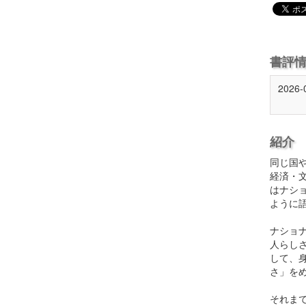
書評
2026-
紹介
同じ国
経済・
はナシ
ように
ナショ
人らし
して、
さ」を
それま