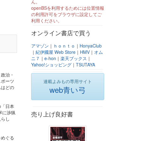
ん。
openBSを利用するためには位置情報
の利用許可をブラウザに設定してご
利用ください。
オンライン書店で買う
アマゾン
｜
ｈｏｎｔｏ
｜
HonyaClub
｜
紀伊國屋 Web Store
｜
HMV
｜
オム
ニ７
｜
e-hon
｜
楽天ブックス
｜
Yahoo!ショッピング
｜
TSUTAYA
、政治・
スポーツ
連載よみもの専用サイト
ムはどの
web青い弓
の「日本
寧に渉猟
売り上げ良好書
人らし
をめぐる