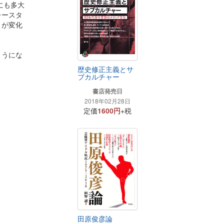
にも多大
レースタ
」が変化
ようにな
歴史修正主義とサ
ブカルチャー
書店発売日
2018年02月28日
定価
1600円
+税
田原俊彦論