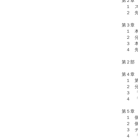
１ ス
２ 先
第３章
１ 本
２ 分
３ 本
４ 先
第２部
第４章
１ 第
２ 分
３ 「
４ 「
第５章
１ 個
２ 個
３ チ
４ 「