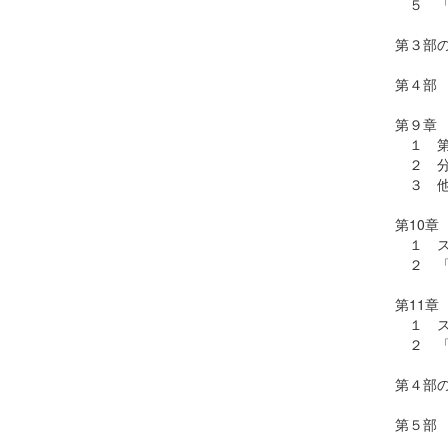
５ 「
第３部
第４部
第９章
１ 第
２ 分
３ 他
第10章
１ ス
２ 「
第11章
１ ス
２ 「
第４部
第５部