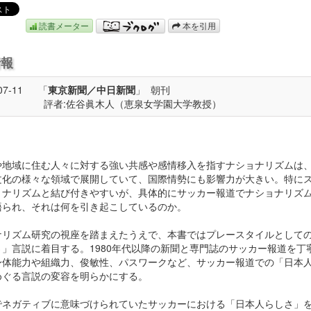
読書メーター
本を引用
情報
07-11
「
東京新聞／中日新聞
」
朝刊
評者:佐谷眞木人（恵泉女学園大学教授）
や地域に住む人々に対する強い共感や感情移入を指すナショナリズムは
文化の様々な領域で展開していて、国際情勢にも影響力が大きい。特に
ョナリズムと結び付きやすいが、具体的にサッカー報道でナショナリズ
語られ、それは何を引き起こしているのか。
ナリズム研究の視座を踏まえたうえで、本書ではプレースタイルとして
さ」言説に着目する。1980年代以降の新聞と専門誌のサッカー報道を丁
身体能力や組織力、俊敏性、パスワークなど、サッカー報道での「日本
めぐる言説の変容を明らかにする。
でネガティブに意味づけられていたサッカーにおける「日本人らしさ」